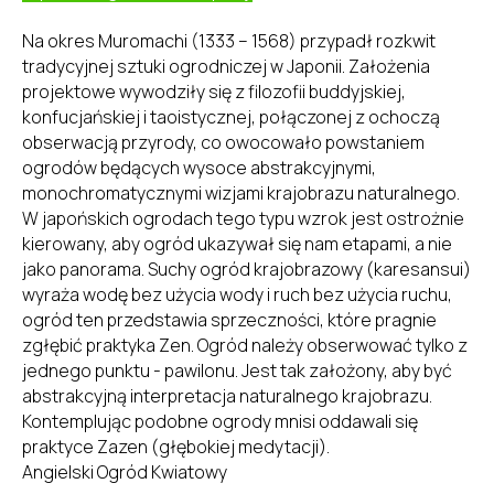
Na okres Muromachi (1333 – 1568) przypadł rozkwit
tradycyjnej sztuki ogrodniczej w Japonii. Założenia
projektowe wywodziły się z filozofii buddyjskiej,
konfucjańskiej i taoistycznej, połączonej z ochoczą
obserwacją przyrody, co owocowało powstaniem
ogrodów będących wysoce abstrakcyjnymi,
monochromatycznymi wizjami krajobrazu naturalnego.
W japońskich ogrodach tego typu wzrok jest ostrożnie
kierowany, aby ogród ukazywał się nam etapami, a nie
jako panorama. Suchy ogród krajobrazowy (karesansui)
wyraża wodę bez użycia wody i ruch bez użycia ruchu,
ogród ten przedstawia sprzeczności, które pragnie
zgłębić praktyka Zen. Ogród należy obserwować tylko z
jednego punktu - pawilonu. Jest tak założony, aby być
abstrakcyjną interpretacja naturalnego krajobrazu.
Kontemplując podobne ogrody mnisi oddawali się
praktyce Zazen (głębokiej medytacji).
Angielski Ogród Kwiatowy