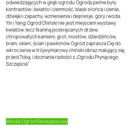
odwiedzających w głąb ogrodu. Ogrody pełne były
kontrastów: światło i ciemność, blask słońca i cienie,
dźwięki i zapachy, wzniesienia i depresje, góry i woda,
Yin i Yang. Ogród Chiński nie jest miejscem wystawy
kwiatów, lecz tkaniną poskręcanych drzew,
chropowatych kamieni, grot, mostów, dziedzińców,
bram, okien, ścian i pawilonów. Ogród zaprasza Cię do
wkroczenia w trójwymiarowy chiński obraz malujący się
przed Tobą, i doznania radości z „Ogrodu Płynącego
Szczęścia”
Włoski Ogród Renesansowy