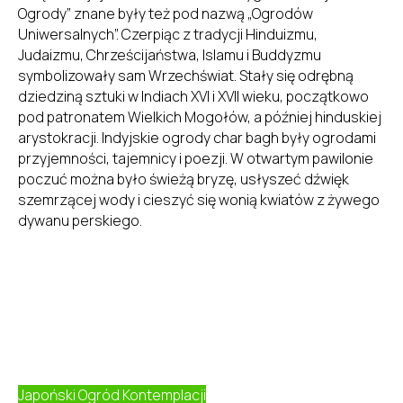
Ogrody” znane były też pod nazwą „Ogrodów
Uniwersalnych”. Czerpiąc z tradycji Hinduizmu,
Judaizmu, Chrześcijaństwa, Islamu i Buddyzmu
symbolizowały sam Wrzechświat. Stały się odrębną
dziedziną sztuki w Indiach XVI i XVII wieku, początkowo
pod patronatem Wielkich Mogołów, a później hinduskiej
arystokracji. Indyjskie ogrody char bagh były ogrodami
przyjemności, tajemnicy i poezji. W otwartym pawilonie
poczuć można było świeżą bryzę, usłyszeć dźwięk
szemrzącej wody i cieszyć się wonią kwiatów z żywego
dywanu perskiego.
Japoński Ogród Kontemplacji