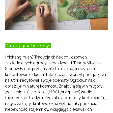
Chiński Ogród Uczonego
(Yichang-Yuan) Tradycja chińskich uczonych
zakładających ogrody sięga dynastii Tang w VII wieku.
Stanowiły one przestrzeń dla relaksu, medytacji i
kształtowaniu ducha. Tutaj uczeni tworzyli poezje, grali
na lutni i recytowali swoje poematy. Ogród Chiński
obrazuje miniaturę Kosmosu. Znajdują się w nim „góry”,
„wzniesienia” i „jeziora”, „klify” i „przepaści”, wedle
taoistycznej tradycji. Zygzakujące mosty, kręte ścieżki,
nagłe zakręty i kratowe okna wzbudzały poczucie
niepewności i tajemnicy, wciągając ciekawskich