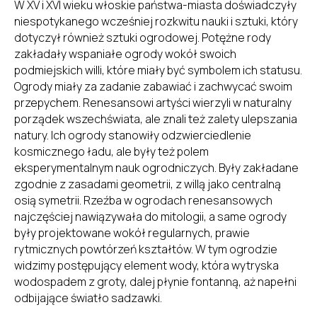
W XV i XVI wieku włoskie państwa-miasta doświadczyły
niespotykanego wcześniej rozkwitu nauki i sztuki, który
dotyczył również sztuki ogrodowej. Potężne rody
zakładały wspaniałe ogrody wokół swoich
podmiejskich willi, które miały być symbolem ich statusu.
Ogrody miały za zadanie zabawiać i zachwycać swoim
przepychem. Renesansowi artyści wierzyli w naturalny
porządek wszechświata, ale znali też zalety ulepszania
natury. Ich ogrody stanowiły odzwierciedlenie
kosmicznego ładu, ale były też polem
eksperymentalnym nauk ogrodniczych. Były zakładane
zgodnie z zasadami geometrii, z willą jako centralną
osią symetrii. Rzeźba w ogrodach renesansowych
najczęściej nawiązywała do mitologii, a same ogrody
były projektowane wokół regularnych, prawie
rytmicznych powtórzeń kształtów. W tym ogrodzie
widzimy postępujący element wody, która wytryska
wodospadem z groty, dalej płynie fontanną, aż napełni
odbijające światło sadzawki.