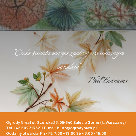
"Cuda świata można znaleźć we własnym
ogrodzie"
Phil Bosmans
Ogrody Niwa | ul. Szeroka 23, 05-540 Zalesie Górne (k. Warszawy)
Tel.
+48 602 313 521
| E-mail:
biuro@ogrodyniwa.pl
Godziny otwarcia: Pn – Pt: 7:00 – 19:00 Sb – 8:00 – 16:00