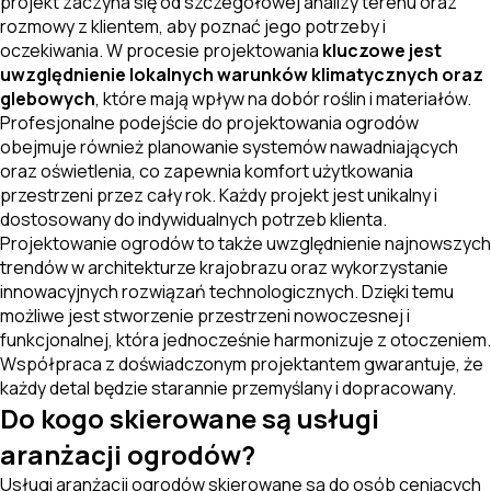
projekt zaczyna się od szczegółowej analizy terenu oraz
rozmowy z klientem, aby poznać jego potrzeby i
oczekiwania. W procesie projektowania
kluczowe jest
uwzględnienie lokalnych warunków klimatycznych oraz
glebowych
, które mają wpływ na dobór roślin i materiałów.
Profesjonalne podejście do projektowania ogrodów
obejmuje również planowanie systemów nawadniających
oraz oświetlenia, co zapewnia komfort użytkowania
przestrzeni przez cały rok. Każdy projekt jest unikalny i
dostosowany do indywidualnych potrzeb klienta.
Projektowanie ogrodów to także uwzględnienie najnowszych
trendów w architekturze krajobrazu oraz wykorzystanie
innowacyjnych rozwiązań technologicznych. Dzięki temu
możliwe jest stworzenie przestrzeni nowoczesnej i
funkcjonalnej, która jednocześnie harmonizuje z otoczeniem.
Współpraca z doświadczonym projektantem gwarantuje, że
każdy detal będzie starannie przemyślany i dopracowany.
Do kogo skierowane są usługi
aranżacji ogrodów?
Usługi aranżacji ogrodów skierowane są do osób ceniących