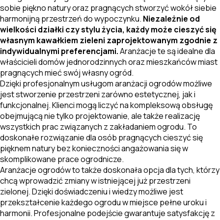
sobie piękno natury oraz pragnących stworzyć wokół siebie
harmonijną przestrzeń do wypoczynku.
Niezależnie od
wielkości działki czy stylu życia, każdy może cieszyć się
własnym kawałkiem zieleni zaprojektowanym zgodnie z
indywidualnymi preferencjami.
Aranżacje te są idealne dla
właścicieli domów jednorodzinnych oraz mieszkańców miast
pragnących mieć swój własny ogród.
Dzięki profesjonalnym usługom aranżacji ogrodów możliwe
jest stworzenie przestrzeni zarówno estetycznej, jak i
funkcjonalnej. Klienci mogą liczyć na kompleksową obsługę
obejmującą nie tylko projektowanie, ale także realizację
wszystkich prac związanych z zakładaniem ogrodu. To
doskonałe rozwiązanie dla osób pragnących cieszyć się
pięknem natury bez konieczności angażowania się w
skomplikowane prace ogrodnicze.
Aranżacje ogrodów to także doskonała opcja dla tych, którzy
chcą wprowadzić zmiany w istniejącej już przestrzeni
zielonej. Dzięki doświadczeniu i wiedzy możliwe jest
przekształcenie każdego ogrodu w miejsce pełne uroku i
harmonii. Profesjonalne podejście gwarantuje satysfakcję z