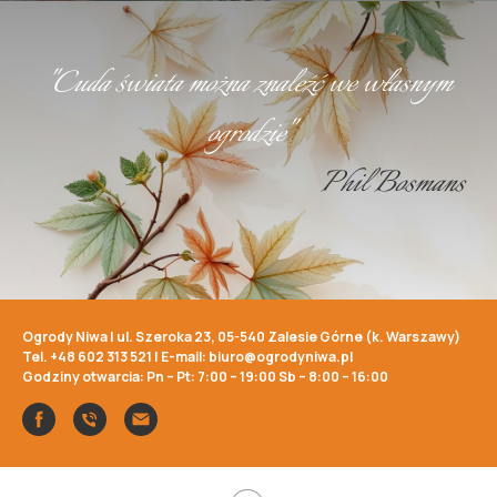
"Cuda świata można znaleźć we własnym
ogrodzie"
Phil Bosmans
Ogrody Niwa | ul. Szeroka 23, 05-540 Zalesie Górne (k. Warszawy)
Tel.
+48 602 313 521
| E-mail:
biuro@ogrodyniwa.pl
Godziny otwarcia: Pn – Pt: 7:00 – 19:00 Sb – 8:00 – 16:00